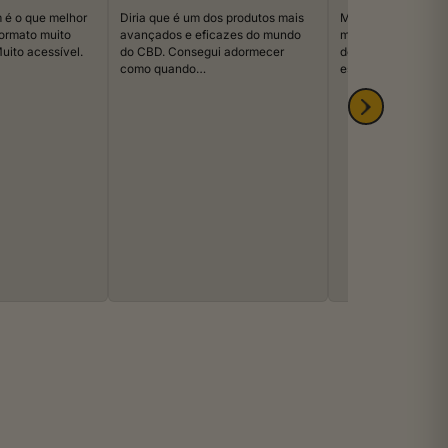
 é o que melhor
Diria que é um dos produtos mais
Muito contente. N
formato muito
avançados e eficazes do mundo
muita fé na recom
uito acessível.
do CBD. Consegui adormecer
deram, mas a verd
como quando…
estou…