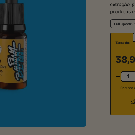
extração, 
produtos m
Full Spectru
Tamanho
38,
Compre e