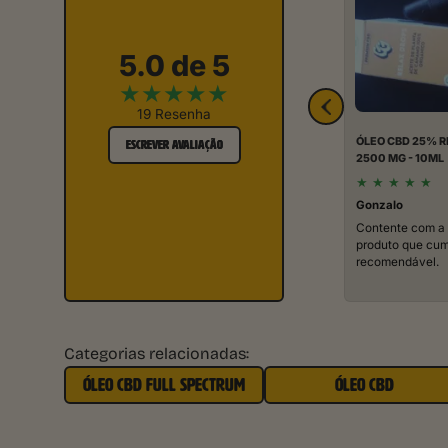
5.0 de 5
★
★
★
★
★
19 Resenha
ÓLEO CBD 25% R
ESCREVER AVALIAÇÃO
2500 MG - 10ML
★
★
★
★
★
Gonzalo
Contente com a
produto que cum
recomendável.
Categorias relacionadas:
ÓLEO CBD FULL SPECTRUM
ÓLEO CBD