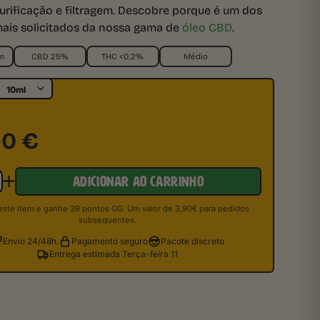
purificação e filtragem. Descobre porque é um dos
ais solicitados da nossa gama de
óleo CBD
.
m
CBD 25%
THC <0,2%
Médio
90
€
ADICIONAR AO CARRINHO
ste item e ganhe 39 pontos GG. Um valor de 3,90€ para pedidos
subsequentes.
Envio 24/48h.
Pagamento seguro
Pacote discreto
Entrega estimada Terça-feira 11