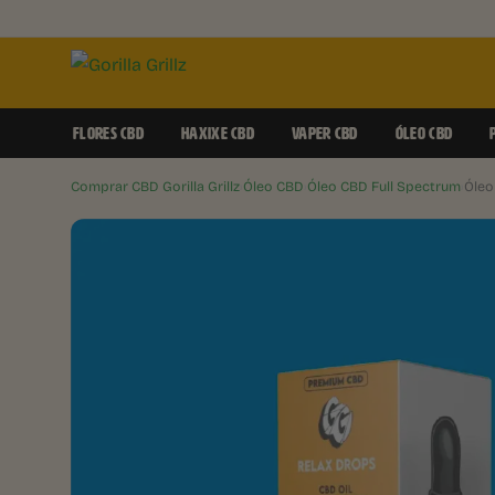
FLORES CBD
HAXIXE CBD
VAPER CBD
ÓLEO CBD
Comprar CBD Gorilla Grillz
›
Óleo CBD
›
Óleo CBD Full Spectrum
›
Óleo