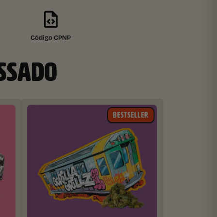
Código CPNP
ESSADO
BESTSELLER