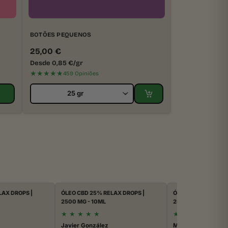
BOTÕES PEQUENOS
25,00
€
Desde
0,85
€
/gr
★★★★★
459 Opiniões
LAX DROPS |
ÓLEO CBD 25% RELAX DROPS |
ÓLEO CBD 25% RELA
2500 MG - 10ML
2500 MG - 10ML
★
★
★
★
★
★
★
★
★
★
Javier González
Maca R