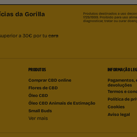
cias da Gorilla
Produtos destinados a uso decorat
1729/1999. Proibido para uso al
diagnosticar, tratar ou curar doe
superior a 30€ por tu
cara
PRODUTOS
INFORMAÇÃO LE
Comprar CBD online
Pagamentos, 
devoluções
Flores de CBD
Termos e con
Óleo CBD
Política de pr
Óleo CBD Animais de Estimação
Cookies
Small Buds
Aviso legal
Ver mais