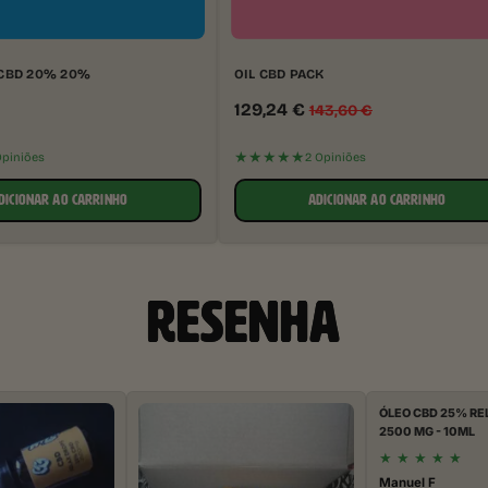
 CBD 20% 20%
OIL CBD PACK
129,24
€
143,60
€
★★★★★
Opiniões
2 Opiniões
DICIONAR AO CARRINHO
ADICIONAR AO CARRINHO
RESENHA
ÓLEO CBD 25% RE
2500 MG - 10ML
★
★
★
★
★
Manuel F