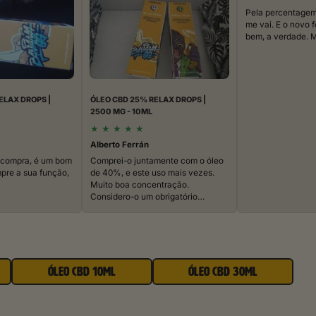
Pela percentagem
me vai. E o novo 
bem, a verdade. M
ELAX DROPS |
ÓLEO CBD 25% RELAX DROPS |
2500 MG - 10ML
★
★
★
★
★
Alberto Ferrán
 compra, é um bom
Comprei-o juntamente com o óleo
pre a sua função,
de 40%, e este uso mais vezes.
Muito boa concentração.
Considero-o um obrigatório…
ÓLEO CBD 10ML
ÓLEO CBD 30ML