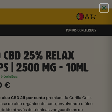
PT
PONTOS GG
REFERIDOS
O CBD 25% RELAX
S | 2500 MG - 10ML
19 Opiniões
0
€
o
óleo CBD 25 por cento
premium da Gorilla Grillz.
se de óleo orgânico de coco, envolvendo o óleo
 obtido através de técnicas vanguardistas de