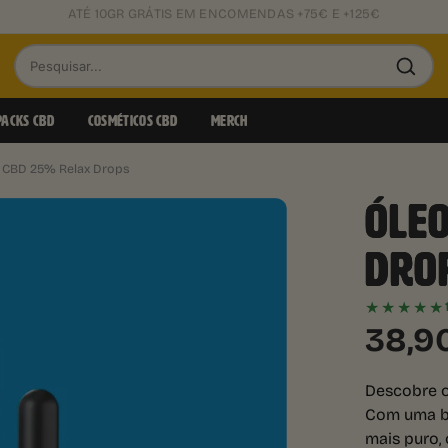
SMALL BUDS DESDE 0,85€/GR
Pesquisar
produtos
PACKS CBD
COSMÉTICOS CBD
MERCH
 CBD 25% Relax Drops
ÓLE
DROP
★★★★★
38,9
Descobre 
Com uma ba
mais puro,