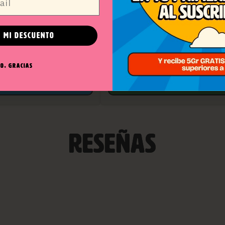
LA GRILLZ FLY HIGH
BANDEJA GORILLA GRILLZ
 MI DESCUENTO
10,00
€
★★★★★
8 Opiniones
O, GRACIAS
AVÍSAME
AÑADIR AL CARRITO
RESEÑAS