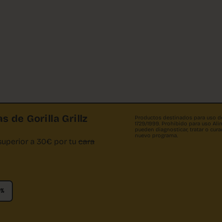
s de Gorilla Grillz
Productos destinados para uso dec
1729/1999. Prohibido para uso A
pueden diagnosticar, tratar o cu
nuevo programa.
superior a 30€ por tu
cara
0%