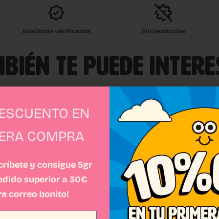
Analíticas verificadas
Sin pesticidas
BIÉN TE PUEDE INTER
DESCUENTO EN
MERA COMPRA
ríbete y consigue 5gr
pedido superior a 30€
ra
correo bonito!