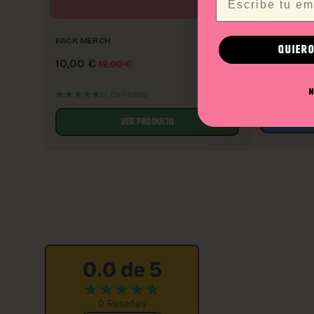
SKATE GORIL
PACK MERCH
QUIERO
55,00
€
10,00
€
12,00
€
★★★★★
N
61 Opiniones
VER PRODUCTO
0.0 de 5
★
★
★
★
★
0 Reseñas