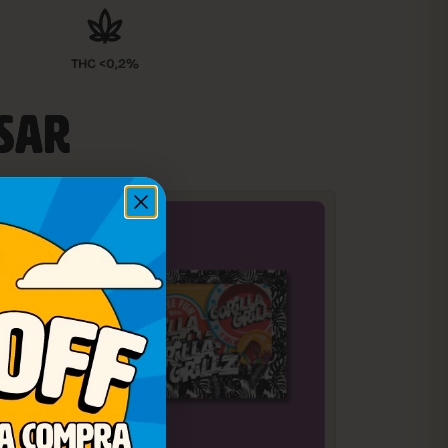
THC <0,2%
ESAR
-10%