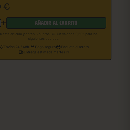
0
€
AÑADIR AL CARRITO
 este artículo y obtén 6 puntos GG. Un valor de 0,60€ para los
siguientes pedidos.
Envíos 24 / 48h.
Pago seguro
Paquete discreto
Entrega estimada martes 11