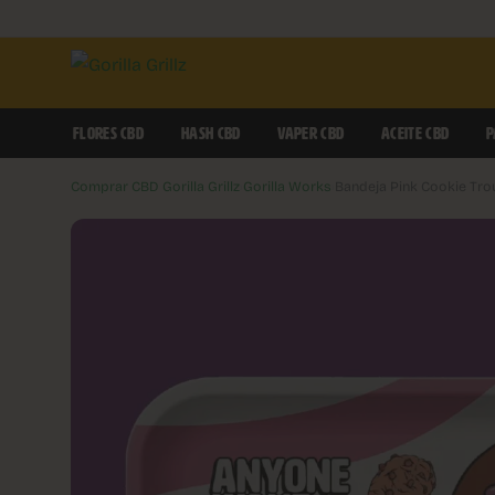
FLORES CBD
HASH CBD
VAPER CBD
ACEITE CBD
P
Comprar CBD Gorilla Grillz
›
Gorilla Works
›
Bandeja Pink Cookie Tro