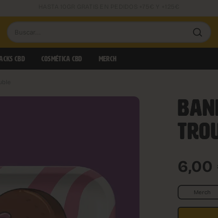
SMALL BUDS DESDE 0,85€/GR
Buscar
productos
ACKS CBD
COSMÉTICA CBD
MERCH
uble
BAND
TRO
6,00
Merch