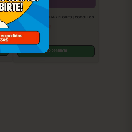
PACK PARAFERNALIA + FLORES | COGOLLOS
CBD DE EXTERIOR
24,20
€
26,90
€
VER PRODUCTO