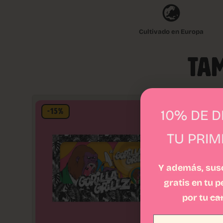
Cultivado en Europa
TAM
10% DE 
-15%
TU PRI
Y además, susc
gratis en tu 
por tu
ca
Email