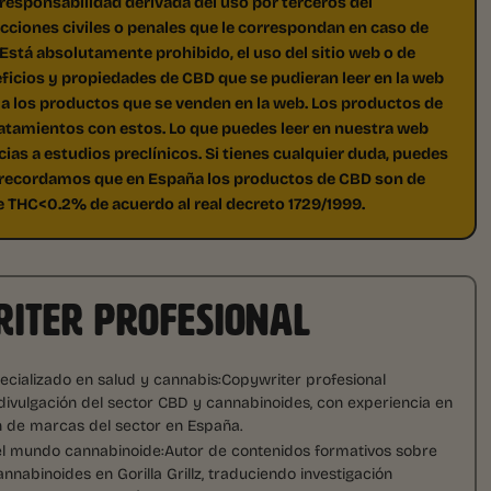
ponsabilidad derivada del uso por terceros del
 acciones civiles o penales que le correspondan en caso de
 Está absolutamente prohibido, el uso del sitio web o de
eficios y propiedades de CBD que se pudieran leer en la web
 a los productos que se venden en la web. Los productos de
atamientos con estos. Lo que puedes leer en nuestra web
ias a estudios preclínicos. Si tienes cualquier duda, puedes
Te recordamos que en España los productos de CBD son de
e THC<0.2% de acuerdo al real decreto 1729/1999.
ITER PROFESIONAL
cializado en salud y cannabis:Copywriter profesional
ivulgación del sector CBD y cannabinoides, con experiencia en
 de marcas del sector en España.
el mundo cannabinoide:Autor de contenidos formativos sobre
nnabinoides en Gorilla Grillz, traduciendo investigación