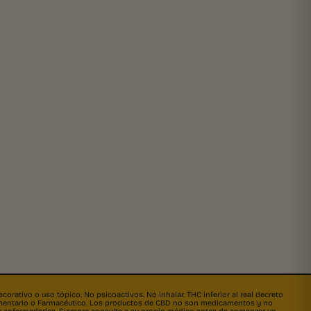
orativo o uso tópico. No psicoactivos. No inhalar. THC inferior al real decreto
limentario o Farmacéutico. Los productos de CBD no son medicamentos y no
rar enfermedades. Siempre consulte a su propio médico antes de comenzar un