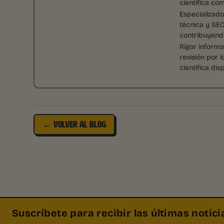
científica co
Especializad
técnica y SEO
contribuyendo
Rigor informa
revisión por 
científica di
← VOLVER AL BLOG
Suscríbete para recibir las últimas noticia