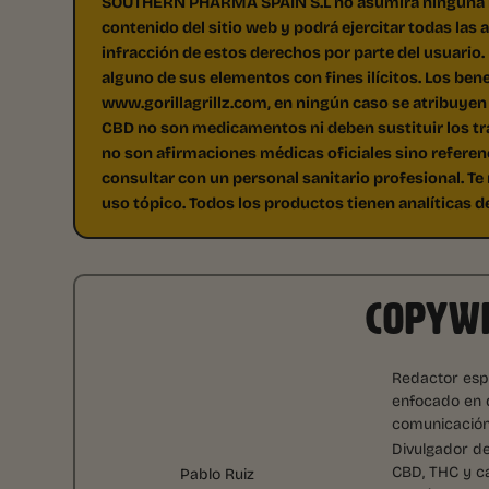
SOUTHERN PHARMA SPAIN S.L no asumirá ninguna res
contenido del sitio web y podrá ejercitar todas las
infracción de estos derechos por parte del usuario.
alguno de sus elementos con fines ilícitos. Los ben
www.gorillagrillz.com, en ningún caso se atribuyen
CBD no son medicamentos ni deben sustituir los tr
no son afirmaciones médicas oficiales sino referenc
consultar con un personal sanitario profesional. 
uso tópico. Todos los productos tienen analíticas d
COPYWR
Redactor espe
enfocado en d
comunicación
Divulgador d
CBD, THC y ca
Pablo Ruiz