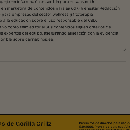
mpleja en información accesible para el consumidor.
o en marketing de contenidos para salud y bienestar:Redacción
 para empresas del sector wellness y fitoterapia,
 a la educación sobre el uso responsable del CBD.
tivo como sello editorial:Sus contenidos siguen criterios de
los expertos del equipo, asegurando alineación con la evidencia
sponible sobre cannabinoides.
s de Gorilla Grillz
Productos destinados para uso dec
1729/1999. Prohibido para uso A
pueden diagnosticar, tratar o cu