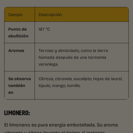
Campo
Descripción
Punto de
167 °C
ebullición
Aromas
Terroso y almizclado, como la tierra
húmeda después de una tormenta
veraniega.
Se observa
Cítricos, citronela, eucalipto, hojas de laurel,
también
lúpulo, mango, tomillo.
en
LIMONERO:
El limoneno es pura energía embotellada. Su aroma
vibrante y cítrico levanta el ánimo al instante,