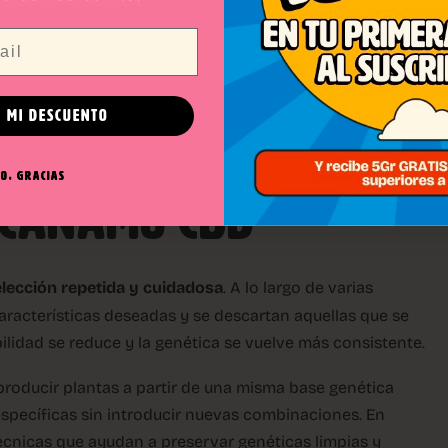
nifiesta.
olen entre plantas pueden introducir variabilidad y
tiempo.
 MI DESCUENTO
A GENÉTICA ESTABLE
O, GRACIAS
 CÁÑAMO CBD
lección repetida y cuidadosa
. A lo largo de varias
aracterísticas deseadas y se descartan aquellas que se
lidad se reduce y la genética se vuelve más consistente.
producir plantas a partir de una misma base genética
específicas sin introducir nuevas combinaciones. En
cnicas que ayudan a preservar genéticas limpias y