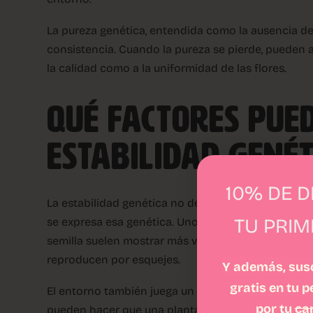
La pureza genética, entendida como la ausencia de
consistencia. Cuando la pureza se pierde, pueden 
la calidad como a la uniformidad de las flores.
QUÉ FACTORES PUE
ESTABILIDAD GENÉ
10% DE 
La estabilidad genética no depende solo de la vari
TU PRI
se expresa esa genética. Uno de los más important
semilla suelen mostrar más variación que aquellas
reproducen por esquejes.
Y además, susc
gratis en tu 
El entorno también juega un papel relevante. Camb
por tu
ca
pueden hacer que una planta exprese sus caracterís