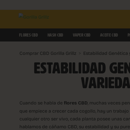
FLORES CBD
HASH CBD
VAPER CBD
ACEITE CBD
P
Comprar CBD Gorilla Grillz
>
Estabilidad Genética
ESTABILIDAD GE
VARIEDA
Cuando se habla de
flores CBD
, muchas veces pen
que empiece a crecer cada cogollo, hay un trabajo l
cualquier otro ser vivo, cada planta posee unas ca
hablamos de cáñamo CBD, su estabilidad y su pure