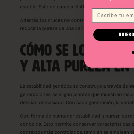
estable. Esto no cambia el ADN, pero sí cómo se ma
Email
Además, los cruces no controlados o la mezcla de p
reducir la pureza de una variedad con el paso del 
QUIERO
CÓMO SE LOGRA UN
N
Y ALTA PUREZA EN
La estabilidad genética se construye a través de
se
generaciones, se eligen plantas que muestran las c
desvían demasiado. Con cada generación, la variabi
Otra forma de mantener estabilidad y pureza es re
conocida. Esto permite conservar características 
contextos más controlados, también se emplean té