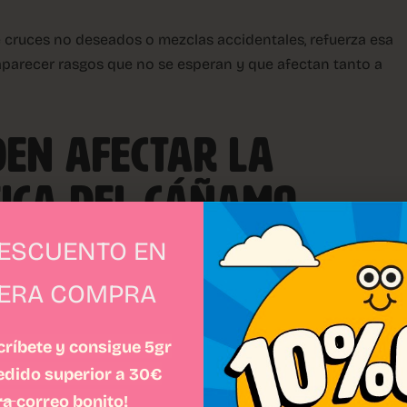
 cruces no deseados o mezclas accidentales, refuerza esa
aparecer rasgos que no se esperan y que afectan tanto a
DEN AFECTAR LA
TICA DEL CÁÑAMO
DESCUENTO EN
edad en sí. Hay varios factores que pueden influir en cómo
MERA COMPRA
es es la forma de reproducción. Las plantas obtenidas por
 que provienen de una misma planta original y se
ríbete y consigue 5gr
pedido superior a 30€
ios bruscos en temperatura, luz o condiciones generales
ra
correo bonito!
ticas de manera distinta, incluso si la genética es