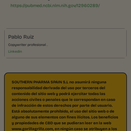
https://pubmed.ncbi.nlm.nih.gov/12960289/
Pablo Ruiz
Copywriter profesional .
Linkedin
SOUTHERN PHARMA SPAIN S.L no asumirá ninguna
responsabilidad derivada del uso por terceros del
contenido del sitio web y podrá ejercitar todas las
acciones civiles o penales que le correspondan en caso
de infracción de estos derechos por parte del usuario.
Está absolutamente prohibido, el uso del sitio web o de
alguno de sus elementos con fines ilícitos. Los beneficios
y propiedades de CBD que se pudieran leer en la web
www.gorillagrillz.com, en ningún caso se atribuyen a los