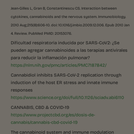
Jean-Gilles L, Gran B, Constantinescu
CS
. Interaction between
cytokines, cannabinoids and the nervous system. Immunobiology.
2010 Aug;215(8):606-10. doi: 10.1016/j.imbio.2009.12.006. Epub 2010 Jan
4. Review. PubMed
PMID
: 20153076.
Dificultad respiratoria inducida por SARS-CoV2: ¿Se
pueden agregar cannabinoides a las terapias antivirales
para reducir la inflamación pulmonar?
https://nlm.nih.gov/pmc/articles/PMC7187842/
Cannabidiol inhibits SARS-CoV-2 replication through
induction of the host ER stress and innate immune
responses
https://www.science.org/doi/full/10.1126/sciadv.abi6110
CANNABIS, CBD & COVID-19
https://www.projectcbd.org/es/dosis-de-
cannabis/cannabis-cbd-covid-19
The cannabinoid system and immune modulation