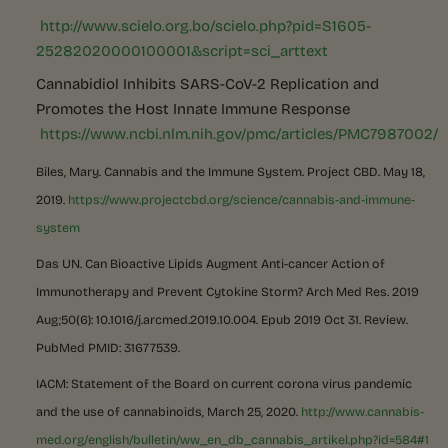
http://www.scielo.org.bo/scielo.php?pid=S1605-
25282020000100001&script=sci_arttext
Cannabidiol Inhibits SARS-CoV-2 Replication and
Promotes the Host Innate Immune Response
https://www.ncbi.nlm.nih.gov/pmc/articles/PMC7987002/
Biles, Mary. Cannabis and the Immune System. Project
CBD
. May 18,
2019.
https://www.projectcbd.org/science/cannabis-and-immune-
system
Das
UN
. Can Bioactive Lipids Augment Anti-cancer Action of
Immunotherapy and Prevent Cytokine Storm? Arch Med Res. 2019
Aug;50(6): 10.1016/j.arcmed.2019.10.004. Epub 2019 Oct 31. Review.
PubMed
PMID
: 31677539.
IACM
: Statement of the Board on current corona virus pandemic
and the use of cannabinoids, March 25, 2020.
http://www.cannabis-
med.org/english/bulletin/ww_en_db_cannabis_artikel.php?id=584#1