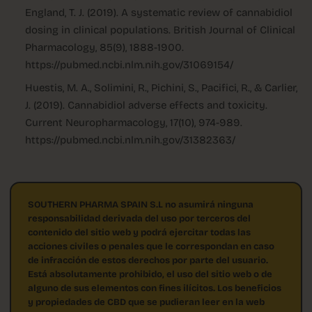
England, T. J. (2019). A systematic review of cannabidiol
dosing in clinical populations. British Journal of Clinical
Pharmacology, 85(9), 1888-1900.
https://pubmed.ncbi.nlm.nih.gov/31069154/
Huestis, M. A., Solimini, R., Pichini, S., Pacifici, R., & Carlier,
J. (2019). Cannabidiol adverse effects and toxicity.
Current Neuropharmacology, 17(10), 974-989.
https://pubmed.ncbi.nlm.nih.gov/31382363/
SOUTHERN PHARMA SPAIN S.L no asumirá ninguna
responsabilidad derivada del uso por terceros del
contenido del sitio web y podrá ejercitar todas las
acciones civiles o penales que le correspondan en caso
de infracción de estos derechos por parte del usuario.
Está absolutamente prohibido, el uso del sitio web o de
alguno de sus elementos con fines ilícitos. Los beneficios
y propiedades de CBD que se pudieran leer en la web