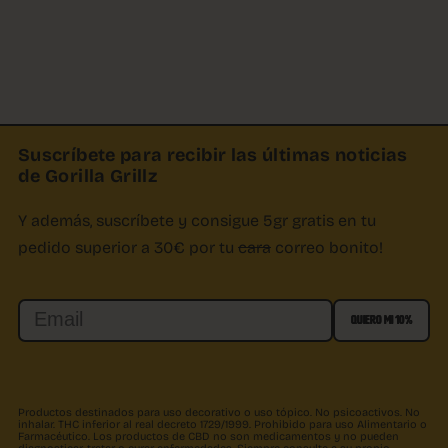
Suscríbete para recibir las últimas noticias
de Gorilla Grillz
Y además, suscríbete y consigue 5gr gratis en tu
pedido superior a 30€ por tu
cara
correo bonito!
Email
QUIERO MI 10%
Productos destinados para uso decorativo o uso tópico. No psicoactivos. No
inhalar. THC inferior al real decreto 1729/1999. Prohibido para uso Alimentario o
Farmacéutico. Los productos de CBD no son medicamentos y no pueden
diagnosticar, tratar o curar enfermedades. Siempre consulte a su propio