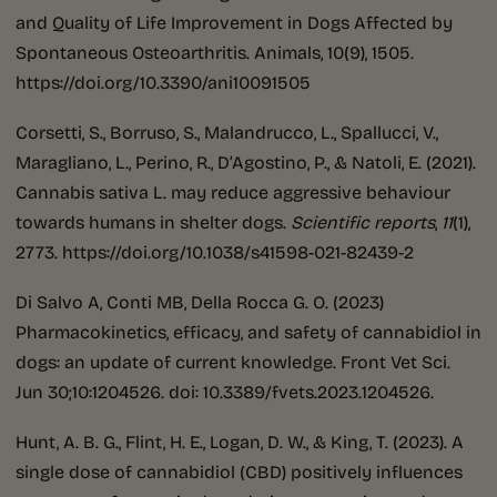
and Quality of Life Improvement in Dogs Affected by
Spontaneous Osteoarthritis. Animals, 10(9), 1505.
https://doi.org/10.3390/ani10091505
Corsetti, S., Borruso, S., Malandrucco, L., Spallucci, V.,
Maragliano, L., Perino, R., D’Agostino, P., & Natoli, E. (2021).
Cannabis sativa L. may reduce aggressive behaviour
towards humans in shelter dogs.
Scientific reports
,
11
(1),
2773. https://doi.org/10.1038/s41598-021-82439-2
Di Salvo A, Conti MB, Della Rocca G. O. (2023)
Pharmacokinetics, efficacy, and safety of cannabidiol in
dogs: an update of current knowledge. Front Vet Sci.
Jun 30;10:1204526. doi: 10.3389/fvets.2023.1204526.
Hunt, A. B. G., Flint, H. E., Logan, D. W., & King, T. (2023). A
single dose of cannabidiol (CBD) positively influences