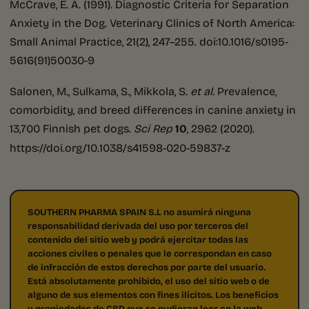
McCrave, E. A. (1991). Diagnostic Criteria for Separation
Anxiety in the Dog. Veterinary Clinics of North America:
Small Animal Practice, 21(2), 247–255. doi:10.1016/s0195-
5616(91)50030-9
Salonen, M., Sulkama, S., Mikkola, S.
et al.
Prevalence,
comorbidity, and breed differences in canine anxiety in
13,700 Finnish pet dogs.
Sci Rep
10
, 2962 (2020).
https://doi.org/10.1038/s41598-020-59837-z
SOUTHERN PHARMA SPAIN S.L no asumirá ninguna
responsabilidad derivada del uso por terceros del
contenido del sitio web y podrá ejercitar todas las
acciones civiles o penales que le correspondan en caso
de infracción de estos derechos por parte del usuario.
Está absolutamente prohibido, el uso del sitio web o de
alguno de sus elementos con fines ilícitos. Los beneficios
y propiedades de CBD que se pudieran leer en la web