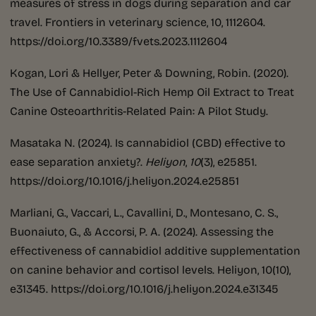
measures of stress in dogs during separation and car
travel. Frontiers in veterinary science, 10, 1112604.
https://doi.org/10.3389/fvets.2023.1112604
Kogan, Lori & Hellyer, Peter & Downing, Robin. (2020).
The Use of Cannabidiol-Rich Hemp Oil Extract to Treat
Canine Osteoarthritis-Related Pain: A Pilot Study.
Masataka N. (2024). Is cannabidiol (CBD) effective to
ease separation anxiety?.
Heliyon
,
10
(3), e25851.
https://doi.org/10.1016/j.heliyon.2024.e25851
Marliani, G., Vaccari, L., Cavallini, D., Montesano, C. S.,
Buonaiuto, G., & Accorsi, P. A. (2024). Assessing the
effectiveness of cannabidiol additive supplementation
on canine behavior and cortisol levels. Heliyon, 10(10),
e31345. https://doi.org/10.1016/j.heliyon.2024.e31345