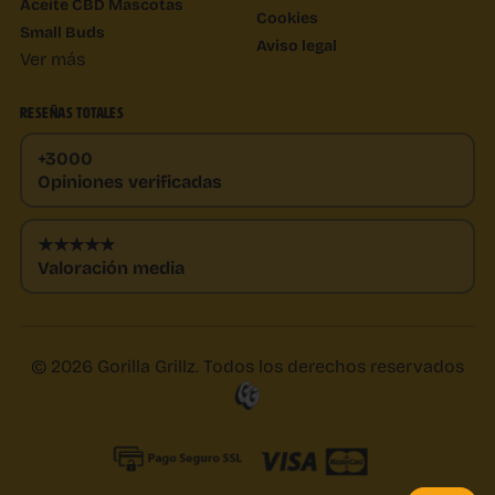
Aceite CBD Mascotas
Cookies
Small Buds
Aviso legal
Ver más
RESEÑAS TOTALES
+3000
Opiniones verificadas
★★★★★
Valoración media
© 2026 Gorilla Grillz. Todos los derechos reservados