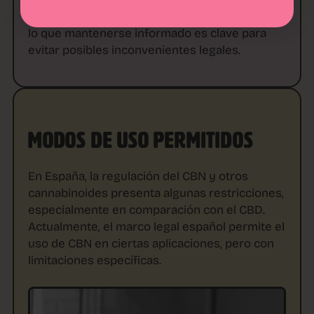
normativas pueden cambiar rápidamente, por
lo que mantenerse informado es clave para
evitar posibles inconvenientes legales.
MODOS DE USO PERMITIDOS
En España, la regulación del CBN y otros
cannabinoides presenta algunas restricciones,
especialmente en comparación con el CBD.
Actualmente, el marco legal español permite el
uso de CBN en ciertas aplicaciones, pero con
limitaciones específicas.