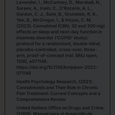
Lavender, I., McCartney, D., Marshall, N.,
Suraev, A., Irwin, C., D’Rozario, A. L.,
Gordon, C. J., Saini, B., Grunstein, R. R.,
Yee, B., McGregor, I., & Hoyos, C. M.
(2023). Cannabinol (CBN; 30 and 300 mg)
effects on sleep and next-day function in
insomnia disorder (‘CUPID’ study):
protocol for a randomised, double-blind,
placebo-controlled, cross-over, three-
arm, proof-of-concept trial. BMJ open,
13(8), e071148.
https://doi.org/10.1136/bmjopen-2022-
071148
Health Psychology Research. (2021).
Cannabinoids and Their Role in Chronic
Pain Treatment: Current Concepts and a
Comprehensive Review
United Nations Office on Drugs and Crime.
(2009). Manual para el desarrollo de