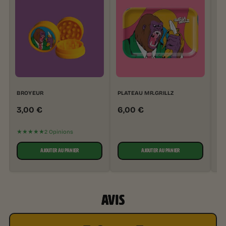
BROYEUR
PLATEAU MR.GRILLZ
SK
3,00
€
6,00
€
5
★★★★★
2 Opinions
AJOUTER AU PANIER
AJOUTER AU PANIER
AVIS