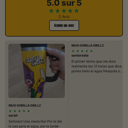
5.0 sur 5
★
★
★
★
★
2 Avis
ÉCRIRE UN AVIS
MUG GORILLA GRILLZ
★
★
★
★
★
santorasta
El primer termo que me dura
realmente las 12 horas que dice,
pones hielo el agua fresquita o…
MUG GORILLA GRILLZ
★
★
★
★
★
sarah
Señores! Una maravilla! Por el día
lo uso para el agua, por la tarde-