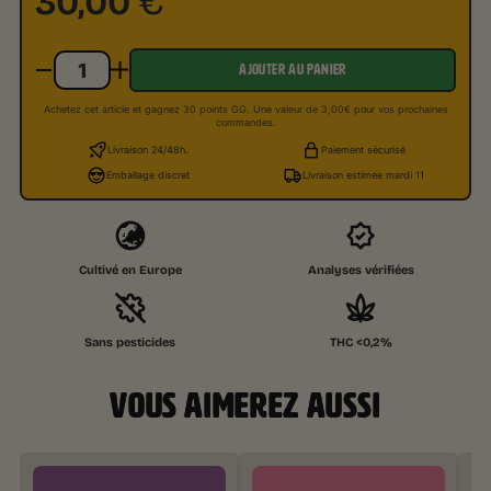
30,00
€
AJOUTER AU PANIER
Achetez cet article et gagnez 30 points GG. Une valeur de 3,00€ pour vos prochaines
commandes.
Livraison 24/48h.
Paiement sécurisé
Emballage discret
Livraison estimée mardi 11
Cultivé en Europe
Analyses vérifiées
Sans pesticides
THC <0,2%
VOUS AIMEREZ AUSSI