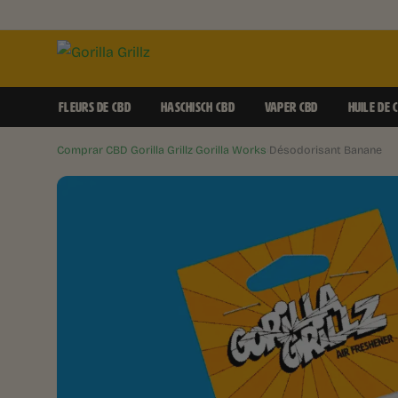
FLEURS DE CBD
HASCHISCH CBD
VAPER CBD
HUILE DE 
Comprar CBD Gorilla Grillz
›
Gorilla Works
›
Désodorisant Banane