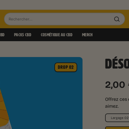
PETITS BOURGEONS À PARTIR DE 0,85€/GR
Recherche
de
CBD
PACKS CBD
COSMÉTIQUE AU CBD
MERCH
produits
DÉS
DROP 02
2,00
Offrez ces 
aimez.
Largage 02