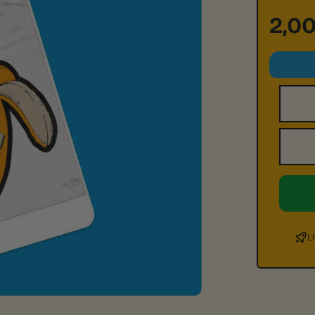
2,0
Nombr
Email
L