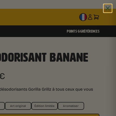
FR
POINTS GG
RÉFÉRENCES
ODORISANT BANANE
€
désodorisants Gorilla Grillz à tous ceux que vous
Art original
Édition limitée
Aromatiser