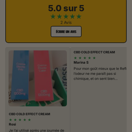
5.0 sur 5
★
★
★
★
★
2 Avis
ÉCRIRE UN AVIS
CBD COLD EFFECT CREAM
★
★
★
★
★
Marina S
Pour mon goût mieux que le Reflex,
l’odeur ne me paraît pas si
chimique, et on sent bien…
CBD COLD EFFECT CREAM
★
★
★
★
★
Rosi
Je l’ai utilisé après une journée de