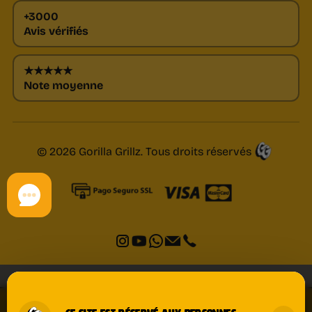
+3000
Avis vérifiés
★★★★★
Note moyenne
© 2026 Gorilla Grillz. Tous droits réservés
CBD COLD EFFECT CREAM