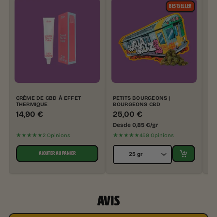
BESTSELLER
CRÈME DE CBD À EFFET
PETITS BOURGEONS |
CR
THERMIQUE
BOURGEONS CBD
BO
D'
14,90
€
25,00
€
7
Desde
0,85
€
/gr
★★★★★
★★★★★
★
2 Opinions
459 Opinions
AJOUTER AU PANIER
AVIS