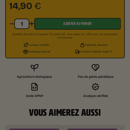
14,90
€
AJOUTER AU PANIER
Achetez cet article et gagnez 15 points GG. Une valeur de 1,50€ pour vos prochaines
commandes.
Livraison 24/48h.
Paiement sécurisé
Emballage discret
Livraison estimée mardi 11
Agriculture biologique
Pas de génie génétique
Code CPNP
Analyse vérifiée
VOUS AIMEREZ AUSSI