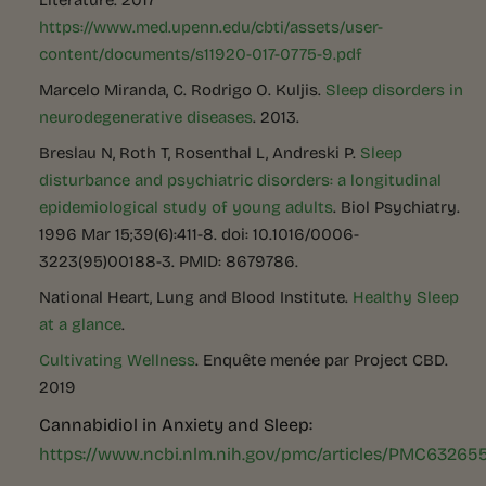
https://www.med.upenn.edu/cbti/assets/user-
content/documents/s11920-017-0775-9.pdf
Marcelo Miranda, C. Rodrigo O. Kuljis.
Sleep disorders in
neurodegenerative diseases
. 2013.
Breslau N, Roth T, Rosenthal L, Andreski P.
Sleep
disturbance and psychiatric disorders: a longitudinal
epidemiological study of young adults
. Biol Psychiatry.
1996 Mar 15;39(6):411-8. doi: 10.1016/0006-
3223(95)00188-3. PMID: 8679786.
National Heart, Lung and Blood Institute.
Healthy Sleep
at a glance
.
Cultivating Wellness
. Enquête menée par Project CBD.
2019
Cannabidiol in Anxiety and Sleep:
https://www.ncbi.nlm.nih.gov/pmc/articles/PMC63265