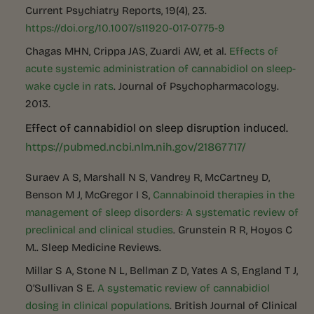
Current Psychiatry Reports, 19(4), 23.
https://doi.org/10.1007/s11920-017-0775-9
Chagas MHN, Crippa JAS, Zuardi AW, et al.
Effects of
acute systemic administration of cannabidiol on sleep-
wake cycle in rats
. Journal of Psychopharmacology.
2013.
Effect of cannabidiol on sleep disruption induced.
https://pubmed.ncbi.nlm.nih.gov/21867717/
Suraev A S, Marshall N S, Vandrey R, McCartney D,
Benson M J, McGregor I S,
Cannabinoid therapies in the
management of sleep disorders: A systematic review of
preclinical and clinical studies
. Grunstein R R, Hoyos C
M.. Sleep Medicine Reviews.
Millar S A, Stone N L, Bellman Z D, Yates A S, England T J,
O’Sullivan S E.
A systematic review of cannabidiol
dosing in clinical populations
. British Journal of Clinical