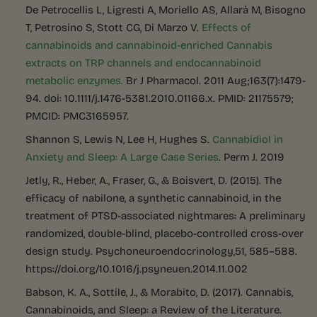
De Petrocellis L, Ligresti A, Moriello AS, Allarà M, Bisogno
T, Petrosino S, Stott CG, Di Marzo V.
Effects of
cannabinoids and cannabinoid-enriched Cannabis
extracts on TRP channels and endocannabinoid
metabolic enzymes.
Br J Pharmacol. 2011 Aug;163(7):1479-
94. doi: 10.1111/j.1476-5381.2010.01166.x. PMID: 21175579;
PMCID: PMC3165957.
Shannon S, Lewis N, Lee H, Hughes S.
Cannabidiol in
Anxiety and Sleep: A Large Case Series
. Perm J. 2019
Jetly, R., Heber, A., Fraser, G., & Boisvert, D. (2015). The
efficacy of nabilone, a synthetic cannabinoid, in the
treatment of PTSD-associated nightmares: A preliminary
randomized, double-blind, placebo-controlled cross-over
design study. Psychoneuroendocrinology,51, 585–588.
https://doi.org/10.1016/j.psyneuen.2014.11.002
Babson, K. A., Sottile, J., & Morabito, D. (2017). Cannabis,
Cannabinoids, and Sleep: a Review of the Literature.