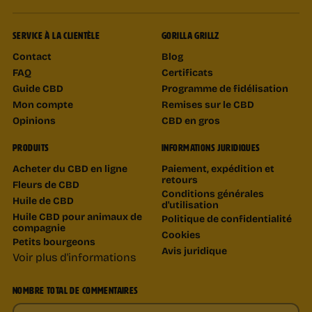
SERVICE À LA CLIENTÈLE
GORILLA GRILLZ
Contact
Blog
FAQ
Certificats
Guide CBD
Programme de fidélisation
Mon compte
Remises sur le CBD
Opinions
CBD en gros
PRODUITS
INFORMATIONS JURIDIQUES
Acheter du CBD en ligne
Paiement, expédition et
retours
Fleurs de CBD
Conditions générales
Huile de CBD
d'utilisation
Huile CBD pour animaux de
Politique de confidentialité
compagnie
Cookies
Petits bourgeons
Avis juridique
Voir plus d'informations
NOMBRE TOTAL DE COMMENTAIRES