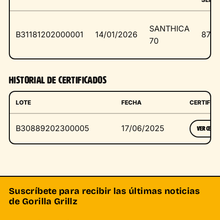
SANTHICA
B31181202000001
14/01/2026
8765
70
HISTORIAL DE CERTIFICADOS
LOTE
FECHA
CERTIFIC
B30889202300005
17/06/2025
VER CERTIF
Suscríbete para recibir las últimas noticias
de Gorilla Grillz