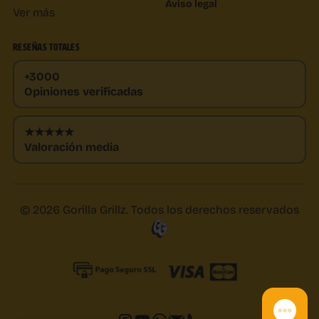
Aviso legal
Ver más
RESEÑAS TOTALES
+3000
Opiniones verificadas
★★★★★
Valoración media
© 2026 Gorilla Grillz. Todos los derechos reservados