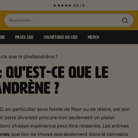
LIVRAISON GRATUITE 24-48H À PARTIR DE 50€.
Recherche
de
CBD
PACKS CBD
COSMÉTIQUE AU CBD
MERCH
produits
-ce que le phellandrène ?
 QU’EST-CE QUE LE
ANDRÈNE ?
, en particulier sous forme de fleur ou de résine, est son
et cette diversité procure non seulement un plaisir
n dont chaque expérience peut être ressentie. Les arômes
ènes
, que l’on ne trouve pas seulement dans le cannabis,