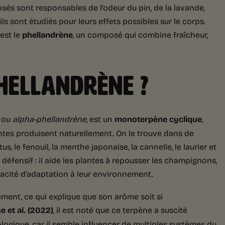
és sont responsables de l’odeur du pin, de la lavande,
ls sont étudiés pour leurs effets possibles sur le corps.
est le
phellandrène
, un composé qui combine fraîcheur,
PHELLANDRÈNE ?
ou
alpha-phellandrène
, est un
monoterpène cyclique
,
lantes produisent naturellement. On le trouve dans de
 le fenouil, la menthe japonaise, la cannelle, le laurier et
 défensif : il aide les plantes à repousser les champignons,
apacité d’adaptation à leur environnement.
lement, ce qui explique que son arôme soit si
e et al. (2022)
, il est noté que ce terpène a suscité
logique, car il semble influencer de multiples systèmes du