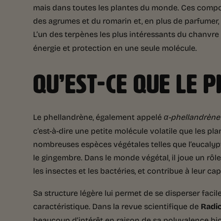
mais dans toutes les plantes du monde. Ces compos
des agrumes et du romarin et, en plus de parfumer, i
L’un des terpènes les plus intéressants du chanvre 
énergie et protection en une seule molécule.
QU’EST-CE QUE LE 
Le phellandrène, également appelé
α-phellandrène
c’est-à-dire une petite molécule volatile que les p
nombreuses espèces végétales telles que l’eucalyptus,
le gingembre. Dans le monde végétal, il joue un rôle
les insectes et les bactéries, et contribue à leur c
Sa structure légère lui permet de se disperser faci
caractéristique. Dans la revue scientifique de
Radic
beaucoup d’intérêt en raison de sa polyvalence bio