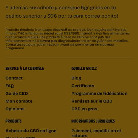
Y además, suscríbete y consigue 5gr gratis en tu
pedido superior a 30€ por tu
cara
correo bonito!
Produits destinés à un usage décoratif ou topique. Non psychoactif. Ne pas
inhaler. THC inférieur au décret royal 1729/1999. Interdit à des fins alimentaires
ou pharmaceutiques. Les produits à base de CBD ne sont pas des
médicaments et ne peuvent pas diagnostiquer, traiter ou guérir des maladies.
Consultez toujours votre médecin avant de commencer un nouveau
programme.
SERVICE À LA CLIENTÈLE
GORILLA GRILLZ
Contact
Blog
FAQ
Certificats
Guide CBD
Programme de fidélisation
Mon compte
Remises sur le CBD
Opinions
CBD en gros
PRODUITS
INFORMATIONS JURIDIQUES
Acheter du CBD en ligne
Paiement, expédition et
retours