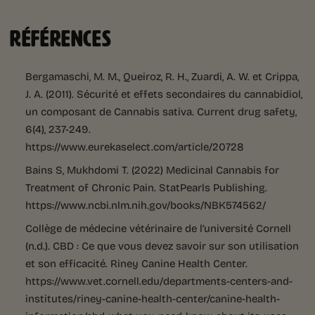
RÉFÉRENCES
Bergamaschi, M. M., Queiroz, R. H., Zuardi, A. W. et Crippa,
J. A. (2011). Sécurité et effets secondaires du cannabidiol,
un composant de Cannabis sativa. Current drug safety,
6(4), 237-249.
https://www.eurekaselect.com/article/20728
Bains S, Mukhdomi T. (2022) Medicinal Cannabis for
Treatment of Chronic Pain. StatPearls Publishing.
https://www.ncbi.nlm.nih.gov/books/NBK574562/
Collège de médecine vétérinaire de l’université Cornell
(n.d.). CBD : Ce que vous devez savoir sur son utilisation
et son efficacité. Riney Canine Health Center.
https://www.vet.cornell.edu/departments-centers-and-
institutes/riney-canine-health-center/canine-health-