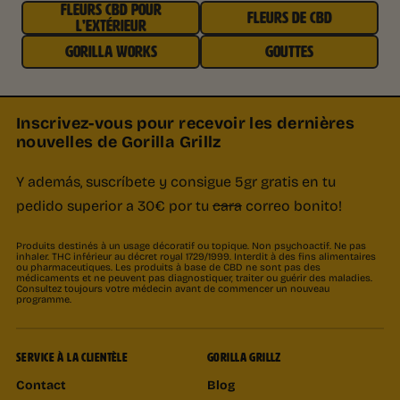
FLEURS CBD POUR
FLEURS DE CBD
L'EXTÉRIEUR
GORILLA WORKS
GOUTTES
Inscrivez-vous pour recevoir les dernières
nouvelles de Gorilla Grillz
Y además, suscríbete y consigue 5gr gratis en tu
pedido superior a 30€ por tu
cara
correo bonito!
Produits destinés à un usage décoratif ou topique. Non psychoactif. Ne pas
inhaler. THC inférieur au décret royal 1729/1999. Interdit à des fins alimentaires
ou pharmaceutiques. Les produits à base de CBD ne sont pas des
médicaments et ne peuvent pas diagnostiquer, traiter ou guérir des maladies.
Consultez toujours votre médecin avant de commencer un nouveau
programme.
SERVICE À LA CLIENTÈLE
GORILLA GRILLZ
Contact
Blog