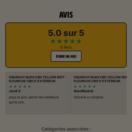
AVIS
5.0 sur 5
★
★
★
★
★
6 Avis
ÉCRIRE UN AVIS
CRUNCHY BUDS CBD YELLOW RIOT :
CRUNCHY BUDS CBD YELLOW RIOT :
FLEURS DE CBD D'EXTÉRIEUR
FLEURS DE CBD D'EXTÉRIEUR
★
★
★
★
★
★
★
★
★
★
Jordi S
AlexMadrid
pour le prix, parmi les meilleurs
Volveré a comprar.
qu’ils ont.
Catégories associées :