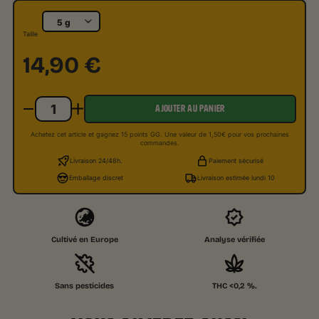
Taille
14,90
€
AJOUTER AU PANIER
Achetez cet article et gagnez 15 points GG. Une valeur de 1,50€ pour vos prochaines
commandes.
Livraison 24/48h.
Paiement sécurisé
Emballage discret
Livraison estimée lundi 10
Cultivé en Europe
Analyse vérifiée
Sans pesticides
THC <0,2 %.