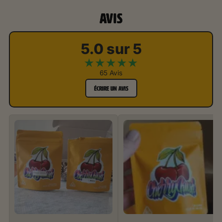
AVIS
5.0 sur 5
★
★
★
★
★
65 Avis
ÉCRIRE UN AVIS