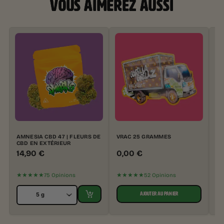
VOUS AIMEREZ AUSSI
AMNESIA CBD 47 | FLEURS DE
VRAC 25 GRAMMES
LE
CBD EN EXTÉRIEUR
DE
14,90
€
0,00
€
1
★★★★★
★★★★★
★
75 Opinions
52 Opinions
AJOUTER AU PANIER