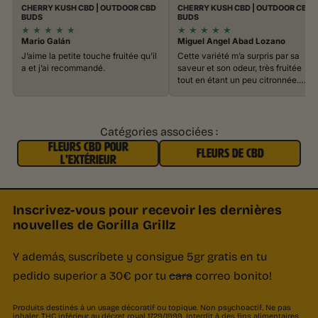
CHERRY KUSH CBD | OUTDOOR CBD
CHERRY KUSH CBD | OUTDOOR CBD
BUDS
BUDS
★
★
★
★
★
★
★
★
★
★
Mario Galán
Miguel Angel Abad Lozano
J’aime la petite touche fruitée qu’il
Cette variété m’a surpris par sa
a et j’ai recommandé.
saveur et son odeur, très fruitée
tout en étant un peu citronnée.…
Catégories associées :
FLEURS CBD POUR
FLEURS DE CBD
L'EXTÉRIEUR
Inscrivez-vous pour recevoir les dernières
nouvelles de Gorilla Grillz
Y además, suscríbete y consigue 5gr gratis en tu
pedido superior a 30€ por tu
cara
correo bonito!
Produits destinés à un usage décoratif ou topique. Non psychoactif. Ne pas
inhaler. THC inférieur au décret royal 1729/1999. Interdit à des fins alimentaires