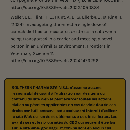
compagnie. Frontiers in veterinary science, 9, 1050884.
https://doi.org/10.3389/fvets.2022.1050884
Weller, J. E., Flint, H. E., Hunt, A. B. G., Ellerby, Z. et King, T.
(2024). Investigating the effect a single dose of
cannabidiol has on measures of stress in cats when
being transported in a carrier and meeting a novel
person in an unfamiliar environment. Frontiers in
Veterinary Science, 11.
https://doi.org/10.3389/fvets.2024.1476296
SOUTHERN PHARMA SPAIN S.L. n'assume aucune
responsabilité quant à l'utilisation par des tiers du
contenu du site web et peut exercer toutes les actions
civiles ou pénales applicables en cas de violation de ces
droits par l'utilisateur. Il est absolument interdit d'utiliser
le site Web ou l'un de ses éléments à des fins illicites. Les
avantages et les propriétés du CBD qui peuvent être lus
sur le site www.gorillagrillz.com ne sont en aucun cas