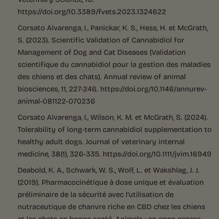
https://doi.org/10.3389/fvets.2023.1324622
Corsato Alvarenga, I., Panickar, K. S., Hess, H. et McGrath,
S. (2023). Scientific Validation of Cannabidiol for
Management of Dog and Cat Diseases (Validation
scientifique du cannabidiol pour la gestion des maladies
des chiens et des chats). Annual review of animal
biosciences, 11, 227-246. https://doi.org/10.1146/annurev-
animal-081122-070236
Corsato Alvarenga, I., Wilson, K. M. et McGrath, S. (2024).
Tolerability of long-term cannabidiol supplementation to
healthy adult dogs. Journal of veterinary internal
medicine, 38(1), 326-335. https://doi.org/10.1111/jvim.16949
Deabold, K. A., Schwark, W. S., Wolf, L. et Wakshlag, J. J.
(2019). Pharmacocinétique à dose unique et évaluation
préliminaire de la sécurité avec l’utilisation de
nutraceutique de chanvre riche en CBD chez les chiens
et les chats en bonne santé. Animals : an open access