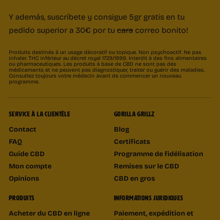
Y además, suscríbete y consigue 5gr gratis en tu
pedido superior a 30€ por tu
cara
correo bonito!
Produits destinés à un usage décoratif ou topique. Non psychoactif. Ne pas
inhaler. THC inférieur au décret royal 1729/1999. Interdit à des fins alimentaires
ou pharmaceutiques. Les produits à base de CBD ne sont pas des
médicaments et ne peuvent pas diagnostiquer, traiter ou guérir des maladies.
Consultez toujours votre médecin avant de commencer un nouveau
programme.
SERVICE À LA CLIENTÈLE
GORILLA GRILLZ
Contact
Blog
FAQ
Certificats
Guide CBD
Programme de fidélisation
Mon compte
Remises sur le CBD
Opinions
CBD en gros
PRODUITS
INFORMATIONS JURIDIQUES
Acheter du CBD en ligne
Paiement, expédition et