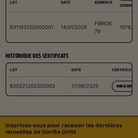
LOT
DATE
SEMENCE
SEMENCE
FIBROR
B31183202000001
14/01/2026
107620
79
HISTORIQUE DES CERTIFICATS
LOT
DATE
CERTIFICAT
B30221202300003
17/06/2025
VOIR LE CERTIFIC
Inscrivez-vous pour recevoir les dernières
nouvelles de Gorilla Grillz