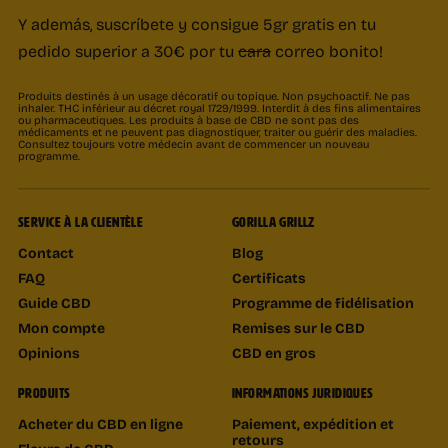
Y además, suscríbete y consigue 5gr gratis en tu
pedido superior a 30€ por tu
cara
correo bonito!
Produits destinés à un usage décoratif ou topique. Non psychoactif. Ne pas
inhaler. THC inférieur au décret royal 1729/1999. Interdit à des fins alimentaires
ou pharmaceutiques. Les produits à base de CBD ne sont pas des
médicaments et ne peuvent pas diagnostiquer, traiter ou guérir des maladies.
Consultez toujours votre médecin avant de commencer un nouveau
programme.
SERVICE À LA CLIENTÈLE
GORILLA GRILLZ
Contact
Blog
FAQ
Certificats
Guide CBD
Programme de fidélisation
Mon compte
Remises sur le CBD
Opinions
CBD en gros
PRODUITS
INFORMATIONS JURIDIQUES
Acheter du CBD en ligne
Paiement, expédition et
retours