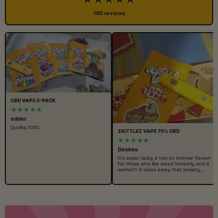
100 reviews
CBD VAPE 5-PACK
★★★★★
edder
Quality 10/10.
ZKITTLEZ VAPE 75% CBD
★★★★★
Desiree
It’s super tasty, it has an intense flavour
for those who like weed honestly and it
works!!!! It takes away that anxiety…