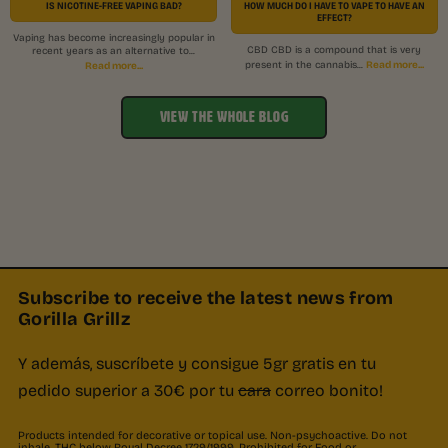
IS NICOTINE-FREE VAPING BAD?
HOW MUCH DO I HAVE TO VAPE TO HAVE AN
EFFECT?
Vaping has become increasingly popular in
CBD CBD is a compound that is very
recent years as an alternative to...
Read more...
Read more...
present in the cannabis...
VIEW THE WHOLE BLOG
Subscribe to receive the latest news from
Gorilla Grillz
Y además, suscríbete y consigue 5gr gratis en tu
pedido superior a 30€ por tu
cara
correo bonito!
Products intended for decorative or topical use. Non-psychoactive. Do not
inhale. THC below Royal Decree 1729/1999. Prohibited for Food or