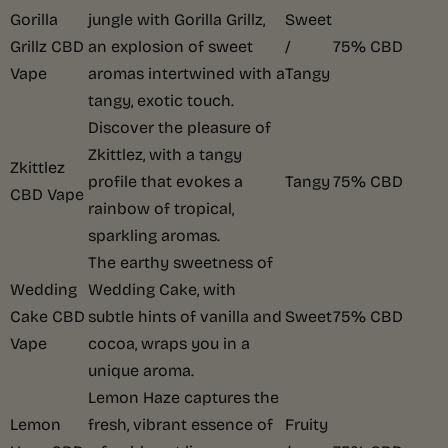
Gorilla
jungle with Gorilla Grillz,
Sweet
Grillz CBD
an explosion of sweet
/
75% CBD
Vape
aromas intertwined with a
Tangy
tangy, exotic touch.
Discover the pleasure of
Zkittlez, with a tangy
Zkittlez
profile that evokes a
Tangy
75% CBD
CBD Vape
rainbow of tropical,
sparkling aromas.
The earthy sweetness of
Wedding
Wedding Cake, with
Cake CBD
subtle hints of vanilla and
Sweet
75% CBD
Vape
cocoa, wraps you in a
unique aroma.
Lemon Haze captures the
Lemon
fresh, vibrant essence of
Fruity