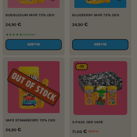
BUBBLEGUM VAPE 75% CBD
BLUEBERRY VAPE 75% CBD
€
€
24,90
24,90
★★★★★
2 Reviews
NOTIFY ME
NOTIFY ME
-5%
VAPE STRAWBERRY 75% CBD
3-PACK CBD VAPE
€
24,90
€
71,00
74,70
€