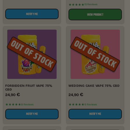
★★★★★
15 Reviews
NOTIFY ME
VIEW PRODUCT
FORBIDDEN FRUIT VAPE 75%
WEDDING CAKE VAPE 75% CBD
CBD
€
€
24,90
24,90
★★★★★
★★★★★
8 Reviews
6 Reviews
NOTIFY ME
NOTIFY ME