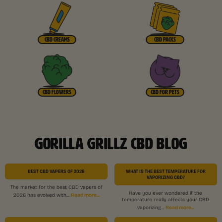
CBD CREAMS
CBD PACKS
CBD FLOWERS
CBD FOR PETS
GORILLA GRILLZ CBD BLOG
BEST CBD VAPERS OF 2026
WHAT IS THE BEST TEMPERATURE FOR
VAPORIZING CBD?
The market for the best CBD vapers of
Have you ever wondered if the
Read more...
2026 has evolved with...
temperature really affects your CBD
Read more...
vaporizing...