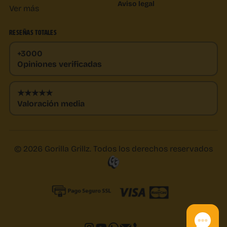
Aviso legal
Ver más
RESEÑAS TOTALES
+3000
Opiniones verificadas
★★★★★
Valoración media
© 2026 Gorilla Grillz. Todos los derechos reservados